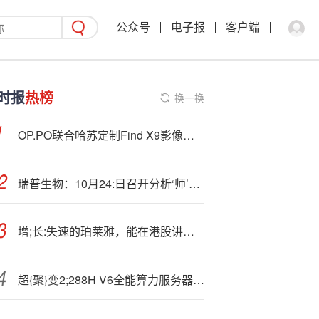
公众号
电子报
客户端
时报
热榜
换一换
OP.PO联合哈苏定制Find X9影像套装，标准版也有专属配件
瑞普生物：10月24:日召开分析‘师’会议，中信证券、天风证券等多家机构参与
增;长:失速的珀莱雅，能在港股讲出新故事吗？
超{聚}变2;288H V6全能算力服务器灵活应用热卖