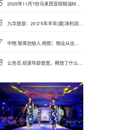
2025年11月?份马来西亚棕榈油MPOB报告解读
九华旅游：20‘2’5年半年{度}净利润约1.42亿元，同比增加23.96%
中物.智库创始人.杨熙：物业从出生起就是为销售价值而存在，而非服务价值
公务员.招录年龄放宽，释放了什么信号？