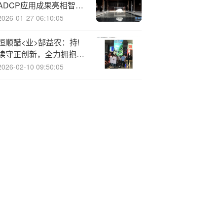
ADCP应用成果亮相智能
水文监测与预报学术研讨
2026-01-27 06:10:05
会
恒顺醋<业>郜益农：持!
续守正创新，全力拥抱大
健康产业
2026-02-10 09:50:05