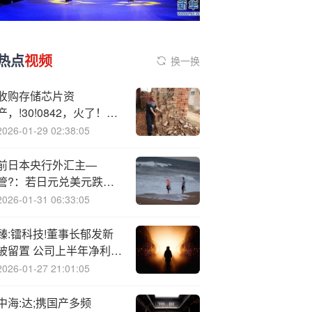
热点
视频
换一换
收购存储芯片资
产，!30!0842，火了！超
级牛股透露，重磅复产
2026-01-29 02:38:05
前日本央行外汇主—
管?：若日元兑美元跌至
160或触发干预
2026-01-31 06:33:05
臻:镭科技!董事长郁发新
被留置 公司上半年净利润
增长超十倍
2026-01-27 21:01:05
中海:达;携国产多频