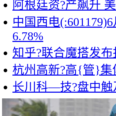
阿根廷资?产飙升 
中国西电(:60117
6.78%
知乎?联合魔搭发布
杭州高新?高{管}
长川科—技?盘中触