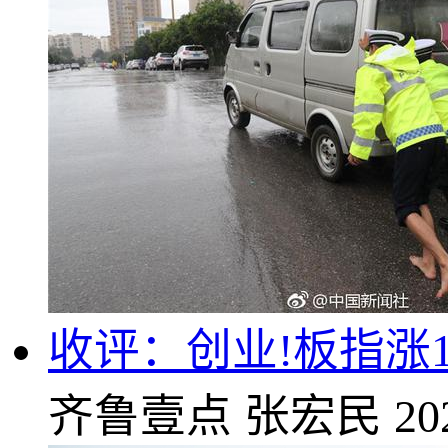
收评：创业!板指涨1
齐鲁壹点
张宏民
20