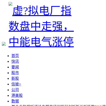
首页
快讯
要闻
股市
新股
信披+
公司
港美股
数据