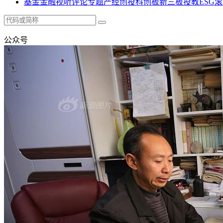
基金
金融
视听
评论
专题
产经
创投
科创板
新三板
投教
ESG
滚
公众号