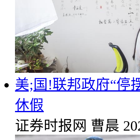
美;国!联邦政府“
休假
证券时报网
曹晨
20