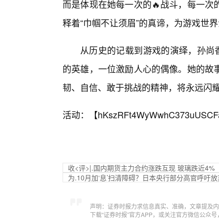
而是体现在她每一次的🔥战斗，每一次
释着“巾帼不让须眉”的真谛，为游戏世
从历史的记载到游戏的演绎，孙尚香
的英雄，一位激励人心的偶像。她的故
韧、自信、敢于挑战的精神，将永远闪
活动：【
hKszRFt4WyWwhC373uUSCF
收<评>|.国内期货主力合约涨跌互现 玻璃跌近4%
为.10月加‘息’扫清障碍？日本央行部分高官呼吁
声明：证券时报力求信息真实、准确，文章提及内
下载“证券时报”官方APP，或关注官方微信公众