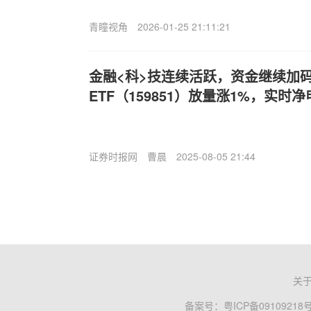
青瞳视角
2026-01-25 21:11:21
金融<科>技连续活跃，资金继续加
ETF（159851）放量涨1%，实时净
证券时报网
曹晨
2025-08-05 21:44
关
备案号：
粤ICP备09109218