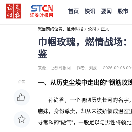
首页
快讯
要闻
股市
您当前的位置：
证券时报
>
公司
>
正文
巾帼玫瑰，燃情战场：
鉴
来源：证券时报网
作者：刘虎
2026-02-08 09
一、从历史尘埃中走出的“钢筋玫瑰
点赞
孙尚香，一个响彻历史长河的名字
胞妹，身份尊贵，却从未被娇惯成温室
寻常📝的“硬气”，一股足以与男性将领比