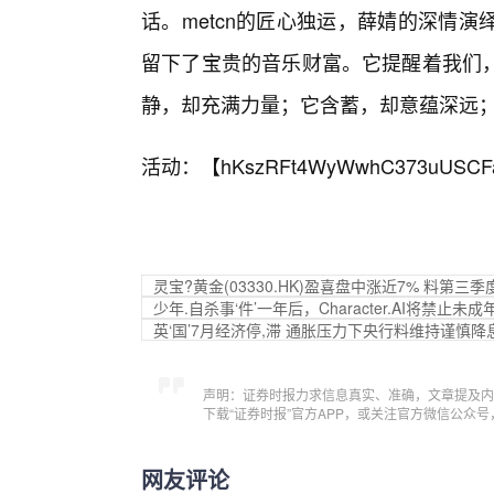
话。metcn的匠心独运，薛婧的深情
留下了宝贵的音乐财富。它提醒着我们，
静，却充满力量；它含蓄，却意蕴深远
活动：【
hKszRFt4WyWwhC373uUSCF
灵宝?黄金(03330.HK)盈喜盘中涨近7% 料第三
少年.自杀事‘件’一年后，Character.AI将禁止未成
英‘国’7月经济停,滞 通胀压力下央行料维持谨慎降
声明：证券时报力求信息真实、准确，文章提及内
下载“证券时报”官方APP，或关注官方微信公众
网友评论