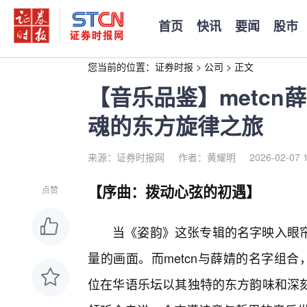
首页
快讯
要闻
股市
您当前的位置：
证券时报
>
公司
>
正文
【音乐品鉴】metc
魂的东方旋律之旅
来源：证券时报网
作者：黄耀明
2026-02-07 
【序曲：拨动心弦的初遇】
点赞
当《姿韵》这张专辑的名字映入眼
量的画面。而metcn与薛婧的名字组合
位在华语乐坛以其独特的东方韵味和深