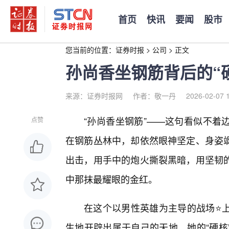
首页
快讯
要闻
股市
您当前的位置：
证券时报
>
公司
>
正文
孙尚香坐钢筋背后的“硬
来源：证券时报网
作者：敬一丹
2026-02-07 
“孙尚香坐钢筋”——这句看似不着
点赞
在钢筋丛林中，却依然眼神坚定、身姿
出击，用手中的炮火撕裂黑暗，用坚韧
中那抹最耀眼的金红。
在这个以男性英雄为主导的战场⭐
生地开辟出属于自己的天地。她的“硬核