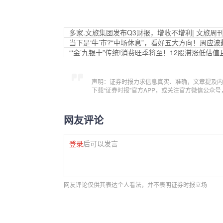
多家.文旅集团发布Q3财报，增收不增利| 文旅周
当下是‘牛’市?“中场休息”，看好五大方向！周应
“‘金’九银十”传统!消费旺季将至！12股滞涨低估值
声明：证券时报力求信息真实、准确，文章提及内
下载“证券时报”官方APP，或关注官方微信公众
网友评论
登录
后可以发言
网友评论仅供其表达个人看法，并不表明证券时报立场