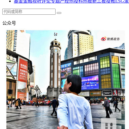
基金
金融
视听
评论
专题
产经
创投
科创板
新三板
投教
ESG
滚
公众号