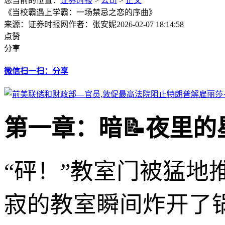
您当前的位置：
证券时报
>
公司
>
正文
《当校霸遇上学霸：一场禁忌之恋的序曲》
来源：证券时报网
作者：张安妮
2026-02-07 18:14:58
点赞
分享
微信扫一扫：分享
第一章：暗📝夜里
“砰！”教室门被猛
寂的教室瞬间炸开了