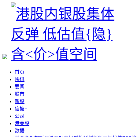
首页
快讯
要闻
股市
新股
信披+
公司
港美股
数据