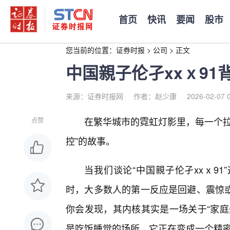
首页
快讯
要闻
股市
您当前的位置：
证券时报
>
公司
>
正文
中国親子伦孑xxⅹ91
来源：证券时报网
作者：赵少康
2026-02-07 
在繁华城市的霓虹灯影里，每一个拉
点赞
控”的故事。
当我们谈论“中国親子伦孑xxⅹ9
时，大多数人的第一反应是回避、震惊或
你会发现，其内核其实是一场关于“家庭
是吃饭睡觉的场所，它正在变成一个精