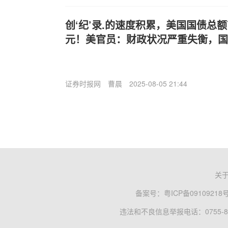
创‘纪’录.的速度积累，美国国债总额
元！美官员：财政状况严重失衡，国
证券时报网
曹晨
2025-08-05 21:44
关
备案号：
粤ICP备09109218
违法和不良信息举报电话：0755-83