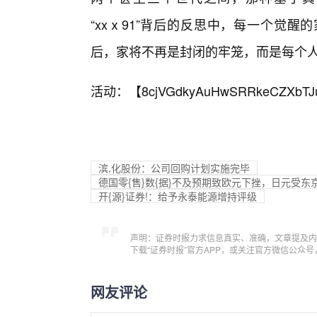
“xxⅹ91”背后的反思中，每一个觉
后，家将不再是封闭的牢笼，而是每个
活动：【
8cjVGdkyAuHwSRRkeCZXbTJ
滨,化股份：公司回购计划实施完毕
德国零{售}数{据}不及预期致欧元下挫，日元受东京C
开{源}证券!：给予永泰能源增持评级
声明：证券时报力求信息真实、准确，文章提及内
下载“证券时报”官方APP，或关注官方微信公众
网友评论