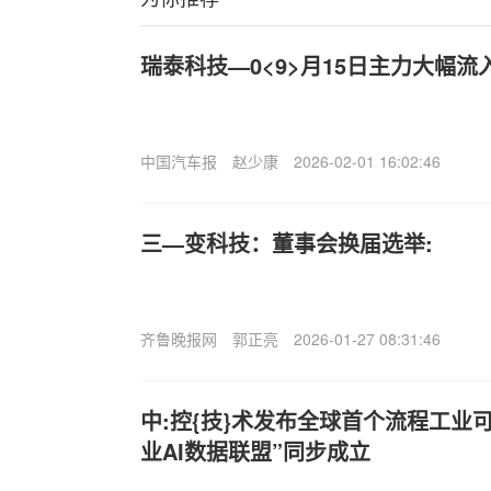
瑞泰科技—0<9>月15日主力大幅流
中国汽车报
赵少康
2026-02-01 16:02:46
三—变科技：董事会换届选举:
齐鲁晚报网
郭正亮
2026-01-27 08:31:46
中:控{技}术发布全球首个流程工业可
业AI数据联盟”同步成立