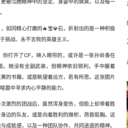
更被🤔她眼神中的坚定、身姿中的飒爽，以及每一
。
3），如同精心打磨的🔥宝💎石，折射出的是一种积极
于挑战、永不言败的英雄主义。
天，你打开了CF，映入眼帘的，或许是一张孙尚香在
面。她没有全副武装，但眼神依旧锐利，手中握着
泛黄的书籍，或是眺望着远方，若有所思。这张图片
喧嚣中寻求内心平静的能力。
一次激烈的团战后，虽然浑身是伤，但脸上却带着胜
着身边的队友，或是向着胜利的旗帜，昂首挺胸。这
悦与成就感，以及一种团队协作、共同进退的精神。