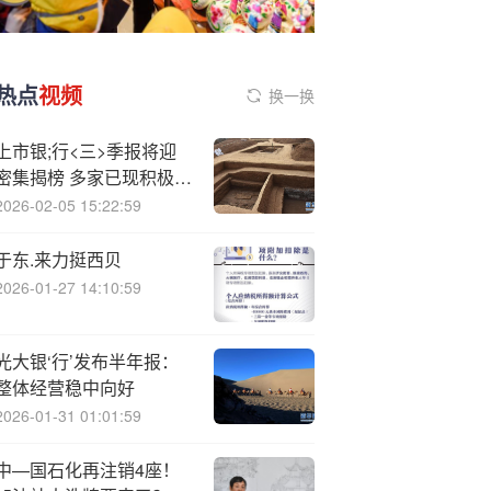
热点
视频
换一换
上市银;行<三>季报将迎
密集揭榜 多家已现积极信
号
2026-02-05 15:22:59
于东.来力挺西贝
2026-01-27 14:10:59
光大银‘行’发布半年报：
整体经营稳中向好
2026-01-31 01:01:59
中—国石化再注销4座！