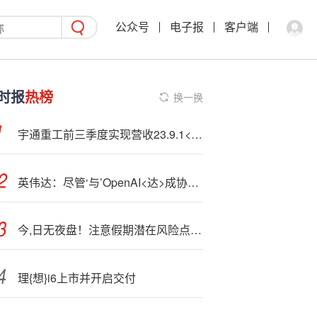
公众号
电子报
客户端
时报
热榜
换一换
宇通重工前三季度实现营收23.9.1<亿>元
英伟达：尽管‘与’OpenAI<达>成协议 但所有客户都将是“优先事项”
今,日无夜盘！注意假期潜在风险点，及时调整仓位
理{想}i6上市并开启交付