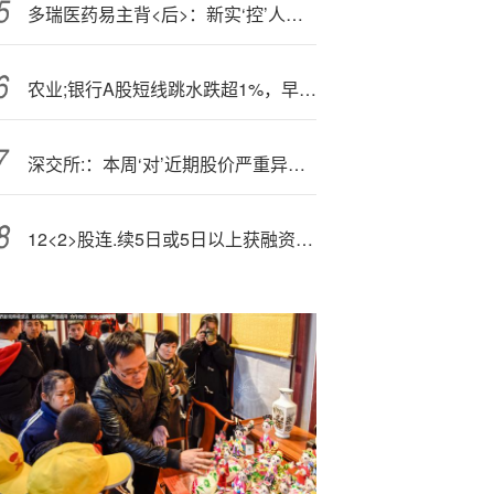
多瑞医药易主背<后>：新实‘控’人无医药背景，上半年净利亏损
农业;银行A股短线跳水跌超1%，早盘曾一度涨超2%
深交所:：本周‘对’近期股价严重异常波动的“ST中迪”进行重点监控
12<2>股连.续5日或5日以上获融资净买入