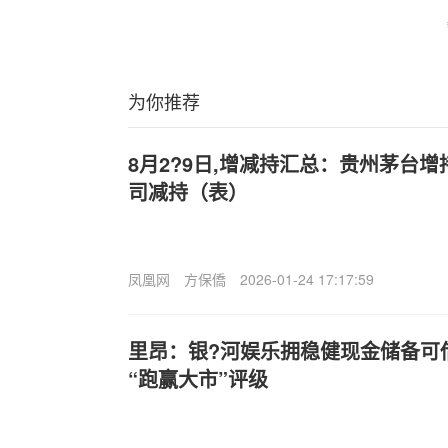
为你推荐
8月2?9日,增减持汇总：贵州茅台增
司减持（表）
凤凰网
方保僑
2026-01-24 17:17:59
里昂：银?河娱乐拥稳健现金储备可借
“跑赢大市”评级