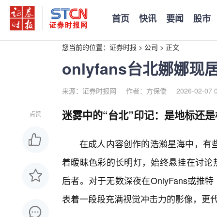
首页
快讯
要闻
股市
您当前的位置：
证券时报
>
公司
>
正文
onlyfans台北娜娜
来源：证券时报网
作者：方保僑
2026-02-07 
迷雾中的“台北”印记：是地标还是
点赞
在成人内容创作的浩瀚星海中，有
着暧昧色彩的长明灯，始终悬挂在讨论热
后者。对于无数深夜在OnlyFans或
表着一段段充满视觉冲击力的影像，更