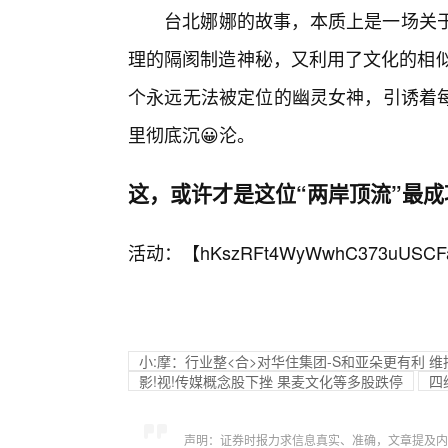
台北娜娜的故事，本质上是一场关
理的隔阂制造神秘，又利用了文化的相似消
个永远无法被定位的幽灵女神，引诱着
里彻底沉😀沦。
这，或许才是这位“两岸顶流”最
活动：【
hKszRFt4WyWwhC373uUSCF
小:摩：行业整<合>对华住集团-S和亚朵更有利 维
影!视!传媒概念股下挫 果麦文化等多股跌停
四
声明：证券时报力求信息真实、准确，文章提及内